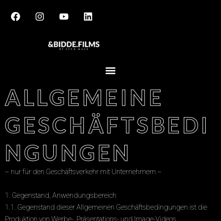
Zum
Inhalt
springen
ALLGEMEINE
GESCHÄFTSBEDI
NGUNGEN
– nur für den Geschäftsverkehr mit Unternehmern –
1. Gegenstand, Anwendungsbereich
1.1. Gegenstand dieser Allgemeinen Geschäftsbedingungen ist die
Produktion von Werbe-, Präsentations- und Image-Videos