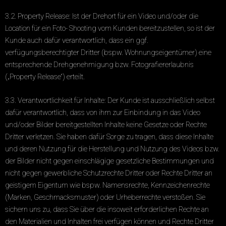
3.2. Property Release: Ist der Drehort für ein Video und/oder die
Location für ein Foto- Shooting vom Kunden bereitzustellen, so ist der
Kunde auch dafür verantwortlich, dass ein ggf.
verfügungsberechtigter Dritter (bspw. Wohnungseigentümer) eine
entsprechende Drehgenehmigung bzw. Fotografiererlaubnis
(„Property Release“) erteilt.
3.3. Verantwortlichkeit für Inhalte: Der Kunde ist ausschließlich selbst
dafür verantwortlich, dass von ihm zur Einbindung in das Video
und/oder Bilder bereitgestellten Inhalte keine Gesetze oder Rechte
Dritter verletzen. Sie haben dafür Sorge zu tragen, dass diese Inhalte
und deren Nutzung für die Herstellung und Nutzung des Videos bzw.
der Bilder nicht gegen einschlägige gesetzliche Bestimmungen und
nicht gegen gewerbliche Schutzrechte Dritter oder Rechte Dritter an
geistigem Eigentum wie bspw. Namensrechte, Kennzeichenrechte
(Marken, Geschmacksmuster) oder Urheberrechte verstoßen. Sie
sichern uns zu, dass Sie über die insoweit erforderlichen Rechte an
den Materialien und Inhalten frei verfügen können und Rechte Dritter